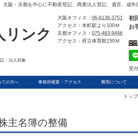
、大阪・京都を中心に不動産登記、商業法人登記、遺言、成年
大阪オフィス：
06-6136-
3751
初
アクセス：本町駅
より100Ｍ
お
人リンク
京都
オフィス：
075-463-9446
アクセス：府立体育館150Ｍ
記・法人対象
受付
めての方へ
事務所概要・アクセス
費用について
トップ
株主名簿の整備