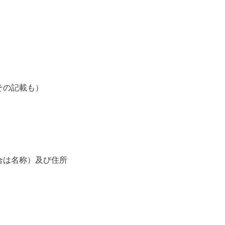
＞
その記載も）
合は名称）及び住所