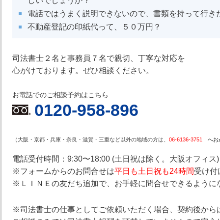
しいでしょうか？
電話ではうまく説明できないので、書類を持って行き
不動産登記の印紙代って、５０万円？
司法書士２名と事務員７名で親切、丁寧な対応を
心がけております。ぜひ相談ください。
お電話でのご相談予約はこちら
0120-958-896
（大阪・京都・兵庫・奈良・滋賀・三重など以外の地域の方は、
06-6136-3751
へお
電話受付時間：9:30〜18:00 (土日祝は除く。大阪オフィス)
※フォームからのお問合せは
平日も土日祝も24時間
受け付
※ＬＩＮＥの友だち追加で、お手軽に問合せできるように
※司法書士の仕事としてご依頼いただく場合、契約後から